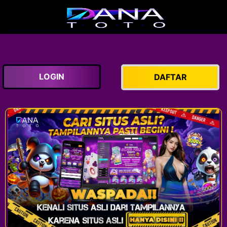
LOGIN
DAFTAR